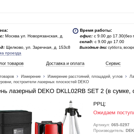
еса:
Время работы:
с:
Москва ул. Новорязанская, д.
офис:
с 9.00 до 17.30(без
3
склад:
с 9.00 до 17.00
ад:
Щелково, ул. Заречная, д. 153с8
Выходные дни:
суббота, воскр
ма проезда
лог товаров
Доставка и оплата
Сервис
 товаров
Измерение
Измерение расстояний, площадей, углов
Ла
уровни, построители лазерных плоскостей DEKO
нь лазерный DEKO DKLL02RB SET 2 (в сумке, 
РРЦ:
Ожидаем поступ
Артикул:
065-0297
Производитель:
DE