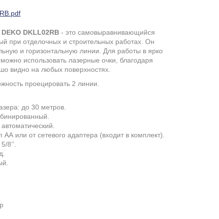
RB.pdf
ь DEKO DKLL02RB
- это самовыравнивающийся
ый при отделочных и строительных работах. Он
льную и горизонтальную линии. Для работы в ярко
можно использовать лазерные очки, благодаря
ошо видно на любых поверхностях.
жность проецировать 2 линии.
зера: до 30 метров.
мбинированный.
 автоматический.
п АА или от сетевого адаптера (входит в комплект).
5/8’’.
д.
ый.
р