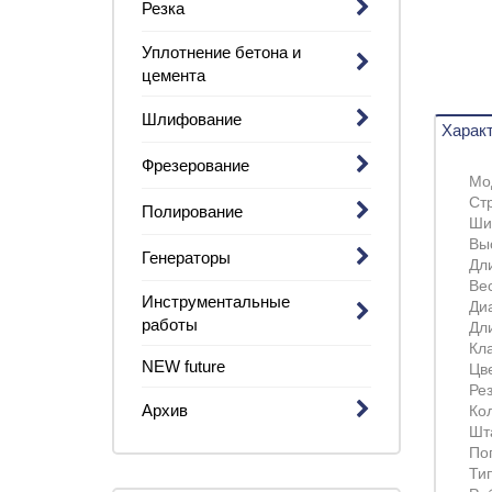
Резка
Уплотнение бетона и
цемента
Шлифование
Харак
Фрезерование
Мо
Ст
Полирование
Ши
Вы
Генераторы
Дл
Вес
Инструментальные
Ди
работы
Дл
Кл
NEW future
Цв
Ре
Архив
Кол
Шт
По
Ти