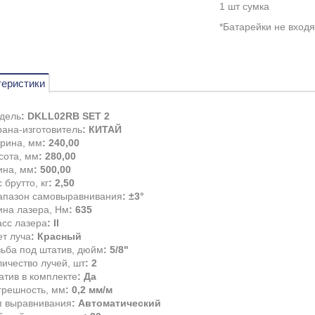
1 шт сумка
*Батарейки не входя
теристики
дель
: DKLL02RB SET 2
рана-изготовитель
: КИТАЙ
рина, мм
: 240,00
сота, мм
: 280,00
ина, мм
: 500,00
 брутто, кг
: 2,50
апазон самовыравнивания
: ±3°
ина лазера, Нм
: 635
асс лазера
: II
ет луча
: Красный
зьба под штатив, дюйм
: 5/8"
ичество лучей, шт
: 2
атив в комплекте
: Да
грешность, мм
: 0,2 мм/м
п выравнивания
: Автоматический