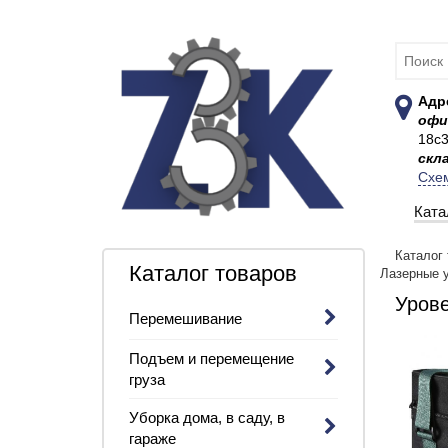
Адр
офи
18с
скл
Схе
Ката
Каталог
Каталог товаров
Лазерные 
Урове
Перемешивание
Подъем и перемещение
груза
Уборка дома, в саду, в
гараже