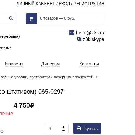
ЛИЧНЫЙ КАБИНЕТ / ВХОД / РЕГИСТРАЦИЯ
0 товаров — 0 руб.
hello@z3k.ru
 перерыва)
z3k.skype
есенье
Новости
Дилерам
Контакты
зерные уровни, построители лазерных плоскостей
со штативом) 065-0297
4 750
ление
Купить
KO