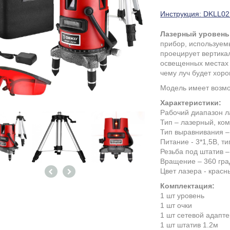
Инструкция: DKLL02
Лазерный уровен
прибор, используем
проецирует вертика
освещенных местах 
чему луч будет хор
Модель имеет возмо
Характеристики:
Рабочий диапазон ла
Тип – лазерный, ко
Тип выравнивания –
Питание - 3*1,5В, ти
Резьба под штатив – 
Вращение – 360 гра
Цвет лазера - красн
Комплектация:
1 шт уровень
1 шт очки
1 шт сетевой адапте
1 шт штатив 1.2м