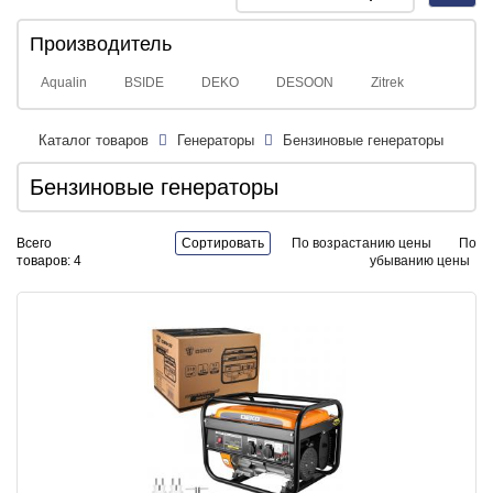
navig
Производитель
Aqualin
BSIDE
DEKO
DESOON
Zitrek
Каталог товаров
Генераторы
Бензиновые генераторы
Бензиновые генераторы
Всего
Сортировать
По возрастанию цены
По
товаров: 4
убыванию цены