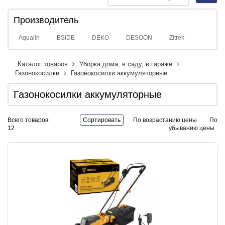
navig
Производитель
Aqualin
BSIDE
DEKO
DESOON
Zitrek
Каталог товаров
Уборка дома, в саду, в гараже
Газонокосилки
Газонокосилки аккумуляторные
Газонокосилки аккумуляторные
Всего товаров:
Сортировать
По возрастанию цены
По
12
убыванию цены