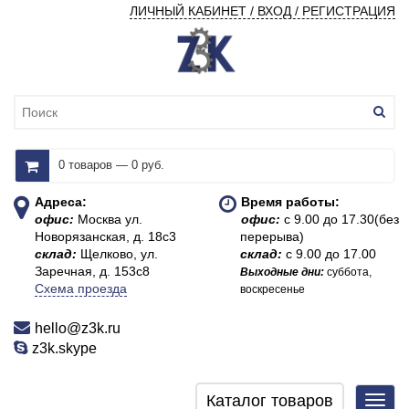
ЛИЧНЫЙ КАБИНЕТ / ВХОД / РЕГИСТРАЦИЯ
0 товаров — 0 руб.
Адреса:
Время работы:
офис:
Москва ул.
офис:
с 9.00 до 17.30(без
Новорязанская, д. 18с3
перерыва)
склад:
Щелково, ул.
склад:
с 9.00 до 17.00
Заречная, д. 153с8
Выходные дни:
суббота,
Схема проезда
воскресенье
hello@z3k.ru
z3k.skype
Каталог товаров
Toggl