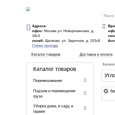
Адреса:
Вре
офис:
Москва ул. Новорязанская, д.
оф
18с3
скл
склад:
Щелково, ул. Заречная, д. 153с8
Вых
Схема проезда
Каталог товаров
Доставка и оплата
Катало
Каталог товаров
Угл
Перемешивание
Подъем и перемещение
Ак
груза
Уборка дома, в саду, в
гараже