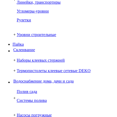
Линейки, транспортиры
Угломеры-уровни
Рулетки
+
Уровни строительные
Пайка
Склеивание
+
Наборы клеевых стержней
+
Термопистолеты клеевые сетевые DEKO
Водоснабжение дома, дачи и сада
Полив сада
+
Системы полива
+
Насосы погружные