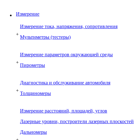
Измерение
Измерение тока, напряжения, сопротивления
+
Мультиметры (тестеры)
Измерение параметров окружающей среды
+
Пирометры
Диагностика и обслуживание автомобиля
+
Толщиномеры
Измерение расстояний, площадей, углов
Лазерные уровни, построители лазерных плоскостей
Дальномеры
+