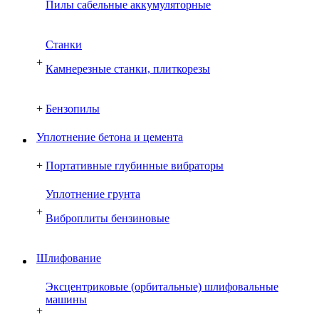
Пилы сабельные аккумуляторные
Cтанки
+
Камнерезные станки, плиткорезы
+
Бензопилы
Уплотнение бетона и цемента
+
Портативные глубинные вибраторы
Уплотнение грунта
+
Виброплиты бензиновые
Шлифование
Эксцентриковые (орбитальные) шлифовальные
машины
+