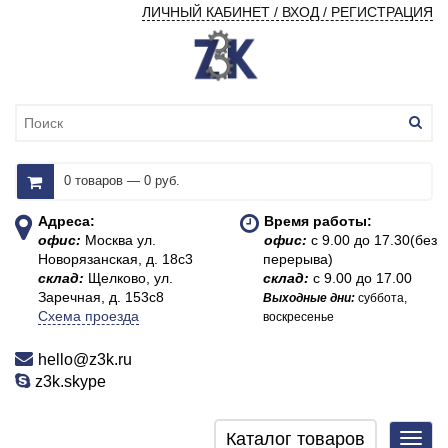
ЛИЧНЫЙ КАБИНЕТ / ВХОД / РЕГИСТРАЦИЯ
0 товаров — 0 руб.
Адреса:
Время работы:
офис:
Москва ул.
офис:
с 9.00 до 17.30(без
Новорязанская, д. 18с3
перерыва)
склад:
Щелково, ул.
склад:
с 9.00 до 17.00
Заречная, д. 153с8
Выходные дни:
суббота,
Схема проезда
воскресенье
hello@z3k.ru
z3k.skype
Каталог товаров
Toggl