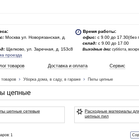
еса:
Время работы:
с:
Москва ул. Новорязанская, д.
офис:
с 9.00 до 17.30(без
3
склад:
с 9.00 до 17.00
ад:
Щелково, ул. Заречная, д. 153с8
Выходные дни:
суббота, воскр
ма проезда
лог товаров
Доставка и оплата
Сервис
г товаров
Уборка дома, в саду, в гараже
Пилы цепные
ы цепные
лы цепные сетевые
Расходные материалы дл
цепных пил
аров: 1
Сор