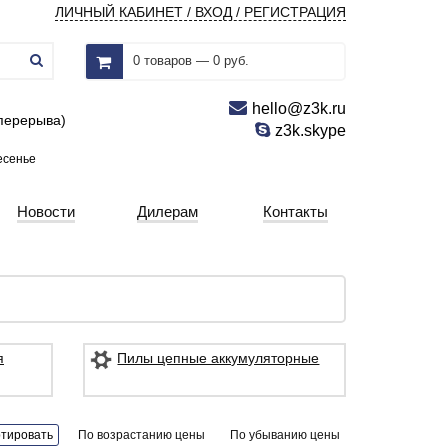
ЛИЧНЫЙ КАБИНЕТ / ВХОД / РЕГИСТРАЦИЯ
0 товаров — 0 руб.
hello@z3k.ru
 перерыва)
z3k.skype
есенье
Новости
Дилерам
Контакты
я
Пилы цепные аккумуляторные
тировать
По возрастанию цены
По убыванию цены