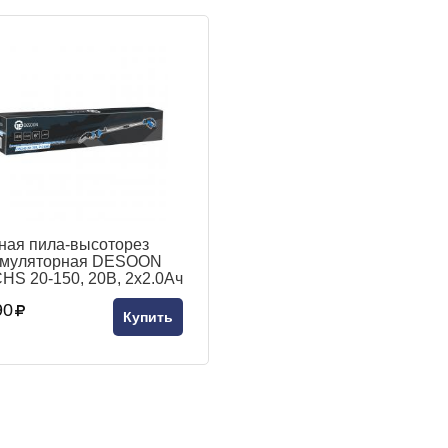
ная пила-высоторез
умуляторная DESOON
HS 20-150, 20В, 2x2.0Ач
-2003
90
Купить