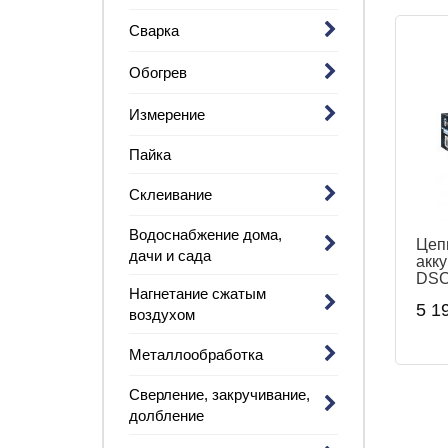
Сварка
Обогрев
Измерение
Пайка
Склеивание
Водоснабжение дома,
Цеп
дачи и сада
акк
DSC
Нагнетание сжатым
086
5 1
воздухом
Металлообработка
Сверление, закручивание,
долбление