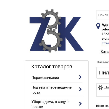
Адр
офи
18с
скл
Схе
Ката
Катало
Каталог товаров
Пил
Перемешивание
Подъем и перемещение
Пи
груза
Уборка дома, в саду, в
Всего тов
гараже