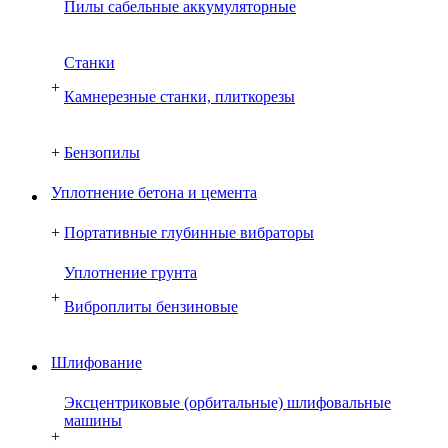
Пилы сабельные аккумуляторные
Cтанки
+
Камнерезные станки, плиткорезы
+
Бензопилы
Уплотнение бетона и цемента
+
Портативные глубинные вибраторы
Уплотнение грунта
+
Виброплиты бензиновые
Шлифование
Эксцентриковые (орбитальные) шлифовальные
машины
+