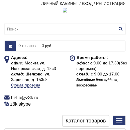
ЛИЧНЫЙ КАБИНЕТ / ВХОД / РЕГИСТРАЦИЯ
0 товаров — 0 руб.
Адреса:
Время работы:
офис:
Москва ул.
офис:
с 9.00 до 17.30(без
Новорязанская, д. 18с3
перерыва)
склад:
Щелково, ул.
склад:
с 9.00 до 17.00
Заречная, д. 153с8
Выходные дни:
суббота,
Схема проезда
воскресенье
hello@z3k.ru
z3k.skype
Каталог товаров
Toggl
navig