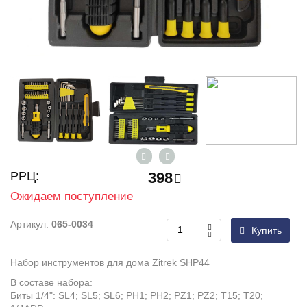
РРЦ:
398
Ожидаем поступление
Артикул:
065-0034
Купить
Набор инструментов для дома Zitrek SHP44
В составе набора:
Биты 1/4": SL4; SL5; SL6; PH1; PH2; PZ1; PZ2; T15; T20;