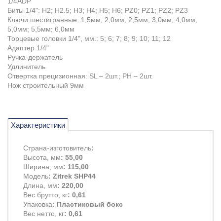
1/4ADP
Биты 1/4": H2; H2.5; H3; H4; H5; H6; PZ0; PZ1; PZ2; PZ3
К
лючи шестигранные
:
1,5мм
;
2,0мм; 2,5мм; 3,0мм; 4,0мм;
5,0мм; 5,5мм; 6,0мм
Торцевые головки 1/4", мм.: 5; 6; 7; 8; 9; 10; 11; 12
Адаптер 1/4"
Ручка-держатель
Удлинитель
Отвертка прецизионная: SL – 2шт.; PH – 2шт.
Нож строительный
9мм
Характеристики
Страна-изготовитель
:
Высота, мм
: 55,00
Ширина, мм
: 115,00
Модель
: Zitrek SHP44
Длина, мм
: 220,00
Вес брутто, кг
: 0,61
Упаковка
: Пластиковый бокс
Вес нетто, кг
: 0,61