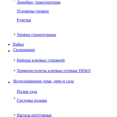
Линейки, транспортиры
Угломеры-уровни
Рулетки
+
Уровни строительные
Пайка
Склеивание
+
Наборы клеевых стержней
+
Термопистолеты клеевые сетевые DEKO
Водоснабжение дома, дачи и сада
Полив сада
+
Системы полива
+
Насосы погружные