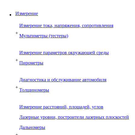
Измерение
Измерение тока, напряжения, сопротивления
+
Мультиметры (тестеры)
Измерение параметров окружающей среды
+
Пирометры
Диагностика и обслуживание автомобиля
+
Толщиномеры
Измерение расстояний, площадей, углов
Лазерные уровни, построители лазерных плоскостей
Дальномеры
+