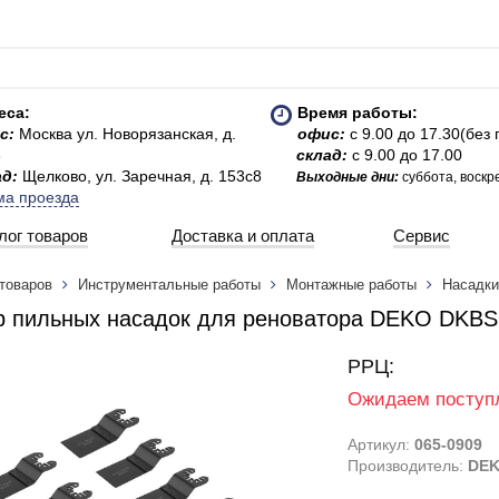
еса:
Время работы:
с:
Москва ул. Новорязанская, д.
офис:
с 9.00 до 17.30(без
3
склад:
с 9.00 до 17.00
ад:
Щелково, ул. Заречная, д. 153с8
Выходные дни:
суббота, воскр
ма проезда
лог товаров
Доставка и оплата
Сервис
 товаров
Инструментальные работы
Монтажные работы
Насадки
 пильных насадок для реноватора DEKO DKBS1
РРЦ:
Ожидаем поступ
Артикул:
065-0909
Производитель:
DE