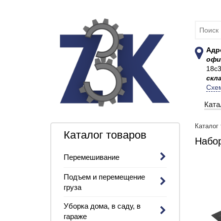
Адр
офи
18с
скл
Схе
Ката
Каталог
Каталог товаров
Набор
Перемешивание
Подъем и перемещение
груза
Уборка дома, в саду, в
гараже