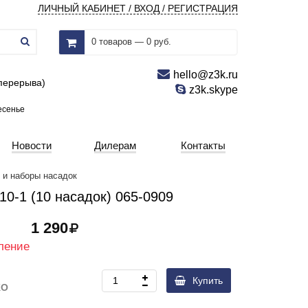
ЛИЧНЫЙ КАБИНЕТ / ВХОД / РЕГИСТРАЦИЯ
0 товаров — 0 руб.
hello@z3k.ru
 перерыва)
z3k.skype
есенье
Новости
Дилерам
Контакты
 и наборы насадок
0-1 (10 насадок) 065-0909
1 290
ление
Купить
KO