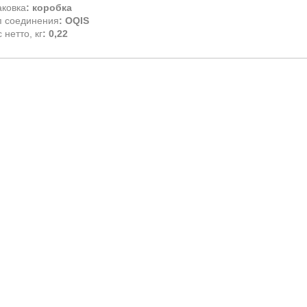
аковка
: коробка
п соединения
: OQIS
 нетто, кг
: 0,22