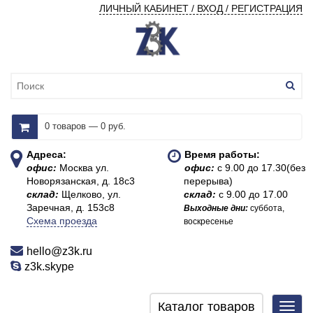
ЛИЧНЫЙ КАБИНЕТ / ВХОД / РЕГИСТРАЦИЯ
0 товаров — 0 руб.
Адреса:
Время работы:
офис:
Москва ул.
офис:
с 9.00 до 17.30(без
Новорязанская, д. 18с3
перерыва)
склад:
Щелково, ул.
склад:
с 9.00 до 17.00
Заречная, д. 153с8
Выходные дни:
суббота,
Схема проезда
воскресенье
hello@z3k.ru
z3k.skype
Каталог товаров
Toggl