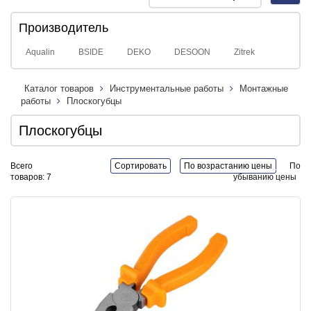
navig
Производитель
Aqualin
BSIDE
DEKO
DESOON
Zitrek
Каталог товаров
Инструментальные работы
Монтажные
работы
Плоскогубцы
Плоскогубцы
Всего
Сортировать
По возрастанию цены
По
товаров: 7
убыванию цены