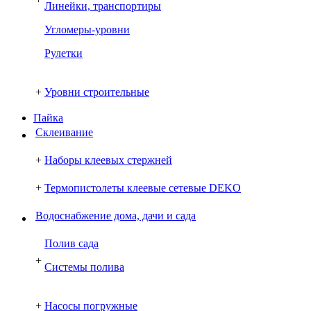
Линейки, транспортиры
Угломеры-уровни
Рулетки
+
Уровни строительные
Пайка
Склеивание
+
Наборы клеевых стержней
+
Термопистолеты клеевые сетевые DEKO
Водоснабжение дома, дачи и сада
Полив сада
+
Системы полива
+
Насосы погружные