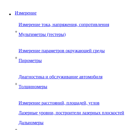
Измерение
Измерение тока, напряжения, сопротивления
+
Мультиметры (тестеры)
Измерение параметров окружающей среды
+
Пирометры
Диагностика и обслуживание автомобиля
+
Толщиномеры
Измерение расстояний, площадей, углов
Лазерные уровни, построители лазерных плоскостей
Дальномеры
+