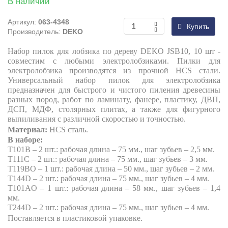
В наличии
Артикул:
063-4348
Купить
Производитель:
DEKO
Набор пилок для лобзика по дереву DEKO JSB10, 10 шт -
совместим с любыми электролобзиками. Пилки для
электролобзика производятся из прочной HCS стали.
Универсальный набор пилок для электролобзика
предназначен для быстрого и чистого пиления древесины
разных пород, работ по ламинату, фанере, пластику, ДВП,
ДСП, МДФ, столярных плитах, а также для фигурного
выпиливания с различной скоростью и точностью.
Материал:
HCS сталь.
В наборе:
T
101
B
– 2 шт.: рабочая длина – 75 мм., шаг зубьев – 2,5 мм.
T
111
C
– 2 шт.: рабочая длина – 75 мм., шаг зубьев – 3 мм.
T
119
BO
– 1 шт.: рабочая длина – 50 мм., шаг зубьев – 2 мм.
T
144
D
– 2 шт.: рабочая длина – 75 мм., шаг зубьев – 4 мм.
T
101
AO
– 1 шт.: рабочая длина – 58 мм., шаг зубьев – 1,4
мм.
T
244
D
–
2 шт.:
рабочая длина – 75 мм., шаг зубьев – 4 мм.
Поставляется в пластиковой упаковке.