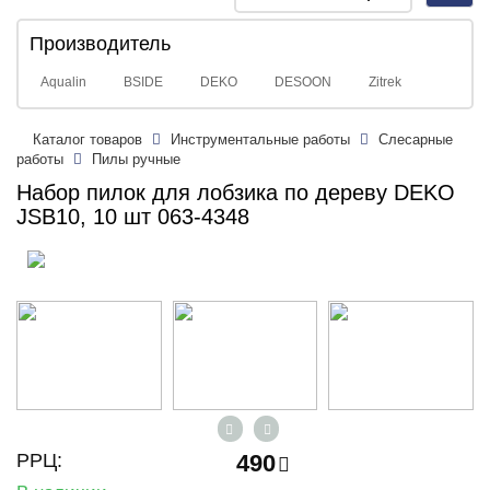
navig
Производитель
Aqualin
BSIDE
DEKO
DESOON
Zitrek
Каталог товаров
Инструментальные работы
Слесарные
работы
Пилы ручные
Набор пилок для лобзика по дереву DEKO
JSB10, 10 шт 063-4348
РРЦ:
490