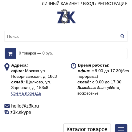
ЛИЧНЫЙ КАБИНЕТ / ВХОД / РЕГИСТРАЦИЯ
0 товаров — 0 руб.
Адреса:
Время работы:
офис:
Москва ул.
офис:
с 9.00 до 17.30(без
Новорязанская, д. 18с3
перерыва)
склад:
Щелково, ул.
склад:
с 9.00 до 17.00
Заречная, д. 153с8
Выходные дни:
суббота,
Схема проезда
воскресенье
hello@z3k.ru
z3k.skype
Каталог товаров
Toggl