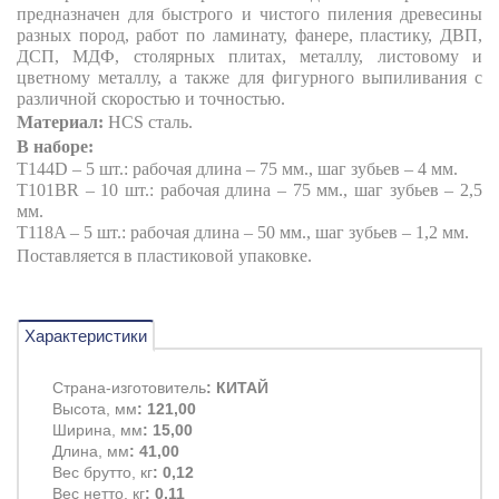
предназначен для быстрого и чистого пиления древесины
разных пород, работ по ламинату, фанере, пластику, ДВП,
ДСП, МДФ, столярных плитах, металлу, листовому и
цветному металлу, а также для фигурного выпиливания с
различной скоростью и точностью.
Материал:
HCS сталь.
В наборе:
T
144
D
– 5 шт.: рабочая длина – 75 мм., шаг зубьев – 4 мм.
T
101
BR
– 10 шт.: рабочая длина – 75 мм., шаг зубьев – 2,5
мм.
T
118
A
– 5 шт.: рабочая длина – 50 мм., шаг зубьев – 1,2 мм.
Поставляется в пластиковой упаковке.
Характеристики
Страна-изготовитель
: КИТАЙ
Высота, мм
: 121,00
Ширина, мм
: 15,00
Длина, мм
: 41,00
Вес брутто, кг
: 0,12
Вес нетто, кг
: 0,11