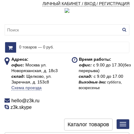
ЛИЧНЫЙ КАБИНЕТ / ВХОД / РЕГИСТРАЦИЯ
0 товаров — 0 руб.
Адреса:
Время работы:
офис:
Москва ул.
офис:
с 9.00 до 17.30(без
Новорязанская, д. 18с3
перерыва)
склад:
Щелково, ул.
склад:
с 9.00 до 17.00
Заречная, д. 153с8
Выходные дни:
суббота,
Схема проезда
воскресенье
hello@z3k.ru
z3k.skype
Каталог товаров
Toggl
navig