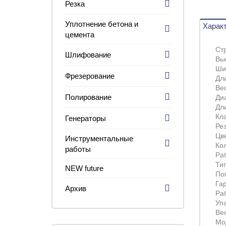
Резка
Уплотнение бетона и
Харак
цемента
Ст
Шлифование
Вы
Ши
Фрезерование
Дл
Вес
Полирование
Ди
Дл
Кл
Генераторы
Ре
Цв
Инструментальные
Кол
работы
Ра
Ти
NEW future
По
Га
Архив
Раб
Уп
Вес
Мо