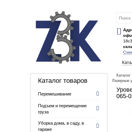
Адр
офи
18с
скл
Схе
Ката
Каталог
Каталог товаров
Лазерные 
Уров
Перемешивание
065-0
Подъем и перемещение
груза
Уборка дома, в саду, в
гараже