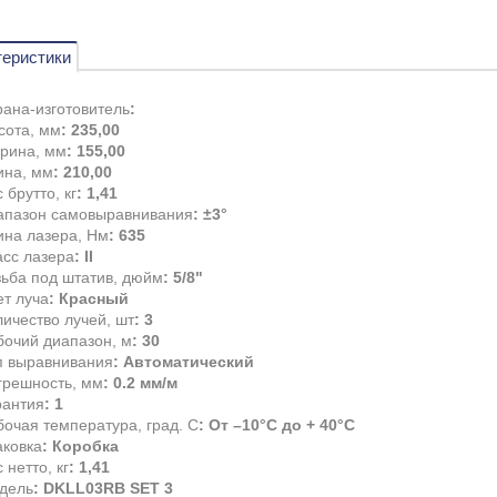
теристики
рана-изготовитель
:
сота, мм
: 235,00
рина, мм
: 155,00
ина, мм
: 210,00
 брутто, кг
: 1,41
апазон самовыравнивания
: ±3°
ина лазера, Нм
: 635
асс лазера
: II
зьба под штатив, дюйм
: 5/8"
ет луча
: Красный
ичество лучей, шт
: 3
бочий диапазон, м
: 30
п выравнивания
: Автоматический
грешность, мм
: 0.2 мм/м
рантия
: 1
очая температура, град. С
: От –10°С до + 40°С
аковка
: Коробка
 нетто, кг
: 1,41
дель
: DKLL03RB SET 3