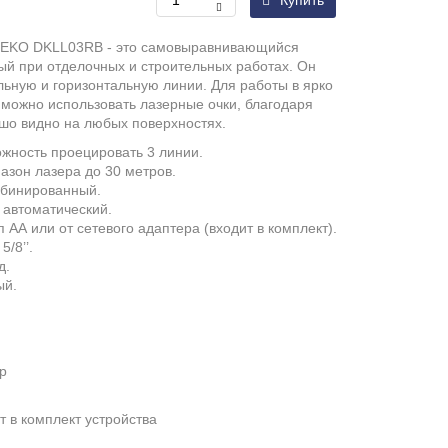
Купить
DEKO DKLL03RB - это самовыравнивающийся
ый при отделочных и строительных работах. Он
льную и горизонтальную линии. Для работы в ярко
можно использовать лазерные очки, благодаря
ошо видно на любых поверхностях.
жность проецировать 3 линии.
азон лазера до 30 метров.
мбинированный.
 автоматический.
п АА или от сетевого адаптера (входит в комплект).
5/8’’.
д.
ый.
р
т в комплект устройства