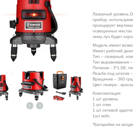
Лазерный уровень 
прибор, используем
проецирует вертика
освещенных местах 
чему луч будет хор
Модель имеет возмо
Имеет рабочий диап
Тип – лазерный, ко
Тип выравнивания –
Питание - 3*1,5В, ти
Резьба под штатив – 
Вращение – 360 гра
Цвет лазера - красн
Комплектация:
1 шт уровень
1 шт очки
1 шт сетевой адапте
1шт кейс
*Батарейки не входя