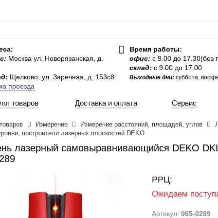
еса:
Время работы:
с:
Москва ул. Новорязанская, д.
офис:
с 9.00 до 17.30(без
3
склад:
с 9.00 до 17.00
ад:
Щелково, ул. Заречная, д. 153с8
Выходные дни:
суббота, воскр
ма проезда
лог товаров
Доставка и оплата
Сервис
 товаров
Измерение
Измерение расстояний, площадей, углов
уровни, построители лазерных плоскостей DEKO
ень лазерный самовыравнивающийся DEKO DKL
289
РРЦ:
Ожидаем поступ
Артикул:
065-0289