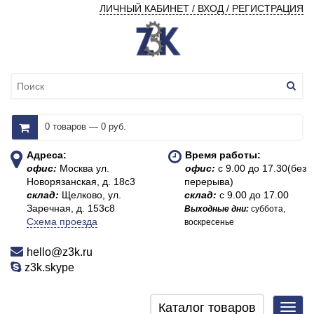
ЛИЧНЫЙ КАБИНЕТ / ВХОД / РЕГИСТРАЦИЯ
0 товаров — 0 руб.
Адреса:
Время работы:
офис:
Москва ул.
офис:
с 9.00 до 17.30(без
Новорязанская, д. 18с3
перерыва)
склад:
Щелково, ул.
склад:
с 9.00 до 17.00
Заречная, д. 153с8
Выходные дни:
суббота,
Схема проезда
воскресенье
hello@z3k.ru
z3k.skype
Каталог товаров
Toggl