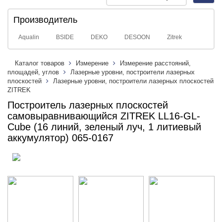
navig
Производитель
Aqualin
BSIDE
DEKO
DESOON
Zitrek
Каталог товаров
Измерение
Измерение расстояний,
площадей, углов
Лазерные уровни, построители лазерных
плоскостей
Лазерные уровни, построители лазерных плоскостей
ZITREK
Построитель лазерных плоскостей
самовыравнивающийся ZITREK LL16-GL-
Cube (16 линий, зеленый луч, 1 литиевый
аккумулятор) 065-0167