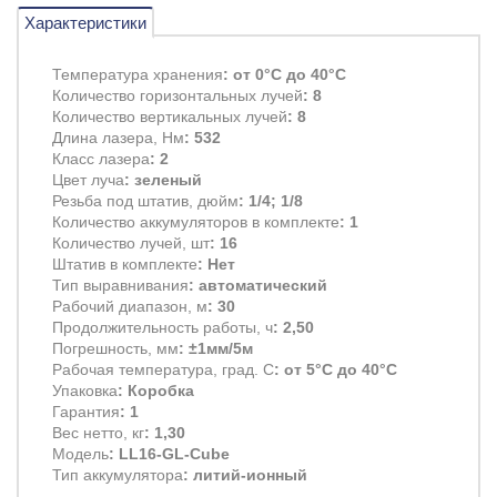
Характеристики
Температура хранения
: от 0°С до 40°С
Количество горизонтальных лучей
: 8
Количество вертикальных лучей
: 8
Длина лазера, Нм
: 532
Класс лазера
: 2
Цвет луча
: зеленый
Резьба под штатив, дюйм
: 1/4; 1/8
Количество аккумуляторов в комплекте
: 1
Количество лучей, шт
: 16
Штатив в комплекте
: Нет
Тип выравнивания
: автоматический
Рабочий диапазон, м
: 30
Продолжительность работы, ч
: 2,50
Погрешность, мм
: ±1мм/5м
Рабочая температура, град. С
: от 5°С до 40°С
Упаковка
: Коробка
Гарантия
: 1
Вес нетто, кг
: 1,30
Модель
: LL16-GL-Cube
Тип аккумулятора
: литий-ионный