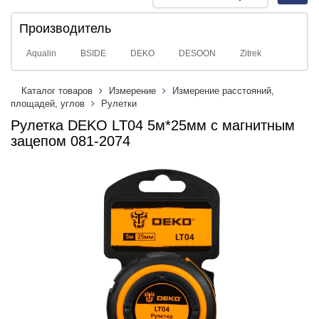
navig
Производитель
Aqualin
BSIDE
DEKO
DESOON
Zitrek
Каталог товаров
Измерение
Измерение расстояний,
площадей, углов
Рулетки
Рулетка DEKO LT04 5м*25мм с магнитным
зацепом 081-2074