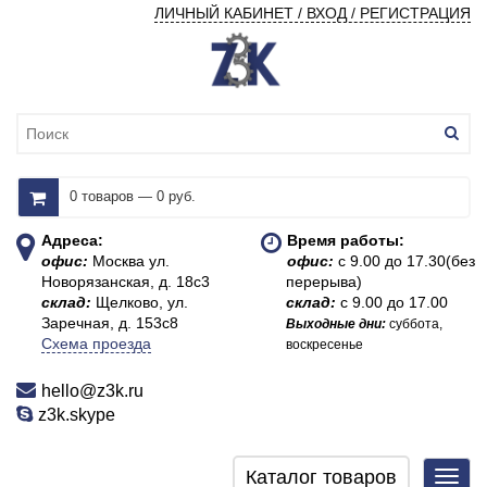
ЛИЧНЫЙ КАБИНЕТ / ВХОД / РЕГИСТРАЦИЯ
0 товаров — 0 руб.
Адреса:
Время работы:
офис:
Москва ул.
офис:
с 9.00 до 17.30(без
Новорязанская, д. 18с3
перерыва)
склад:
Щелково, ул.
склад:
с 9.00 до 17.00
Заречная, д. 153с8
Выходные дни:
суббота,
Схема проезда
воскресенье
hello@z3k.ru
z3k.skype
Каталог товаров
Toggl