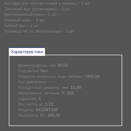
Насадка для заточки ножей и ножниц – 1 шт
Заточной круг (установлен) – 1 шт
Шестигранный ключ – 1 шт
Гаечный ключ – 1 шт
Гибкий вал – 1 шт
Руководство по эксплуатации – 1 шт
Характеристики
Диаметр диска, мм
: 50,00
Подсветка
: Нет
Скорость холостого хода, об/мин
: 7000,00
Тип двигателя
:
Посадочный диаметр, мм
: 10,00
Напряжение питания, В
: 220
Гарантия
: 1
Вес нетто, кг
: 1,73
Модель
: DKGMT100
Мощность, Вт
: 100,00