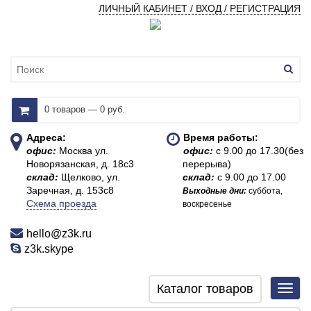
ЛИЧНЫЙ КАБИНЕТ / ВХОД / РЕГИСТРАЦИЯ
0 товаров — 0 руб.
Адреса:
Время работы:
офис:
Москва ул.
офис:
с 9.00 до 17.30(без
Новорязанская, д. 18с3
перерыва)
склад:
Щелково, ул.
склад:
с 9.00 до 17.00
Заречная, д. 153с8
Выходные дни:
суббота,
Схема проезда
воскресенье
hello@z3k.ru
z3k.skype
Каталог товаров
Toggl
navig