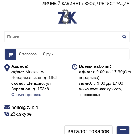
ЛИЧНЫЙ КАБИНЕТ / ВХОД / РЕГИСТРАЦИЯ
0 товаров — 0 руб.
Адреса:
Время работы:
офис:
Москва ул.
офис:
с 9.00 до 17.30(без
Новорязанская, д. 18с3
перерыва)
склад:
Щелково, ул.
склад:
с 9.00 до 17.00
Заречная, д. 153с8
Выходные дни:
суббота,
Схема проезда
воскресенье
hello@z3k.ru
z3k.skype
Каталог товаров
Toggl