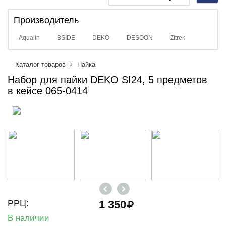
navig
Производитель
Aqualin
BSIDE
DEKO
DESOON
Zitrek
Каталог товаров
Пайка
Набор для пайки DEKO SI24, 5 предметов
в кейсе 065-0414
РРЦ:
1 350
В наличии