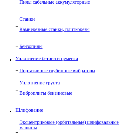
Пилы сабельные аккумуляторные
Cтанки
+
Камнерезные станки, плиткорезы
+
Бензопилы
Уплотнение бетона и цемента
+
Портативные глубинные вибраторы
Уплотнение грунта
+
Виброплиты бензиновые
Шлифование
Эксцентриковые (орбитальные) шлифовальные
машины
+