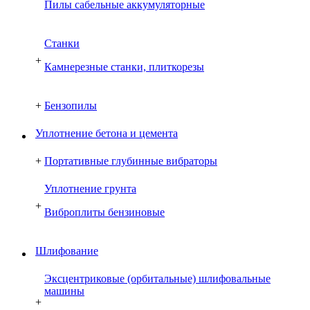
Пилы сабельные аккумуляторные
Cтанки
+
Камнерезные станки, плиткорезы
+
Бензопилы
Уплотнение бетона и цемента
+
Портативные глубинные вибраторы
Уплотнение грунта
+
Виброплиты бензиновые
Шлифование
Эксцентриковые (орбитальные) шлифовальные
машины
+