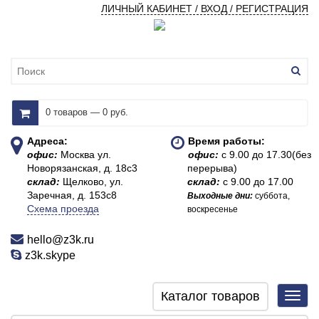
ЛИЧНЫЙ КАБИНЕТ / ВХОД / РЕГИСТРАЦИЯ
0 товаров — 0 руб.
Адреса:
Время работы:
офис:
Москва ул.
офис:
с 9.00 до 17.30(без
Новорязанская, д. 18с3
перерыва)
склад:
Щелково, ул.
склад:
с 9.00 до 17.00
Заречная, д. 153с8
Выходные дни:
суббота,
Схема проезда
воскресенье
hello@z3k.ru
z3k.skype
Каталог товаров
Toggl
navig