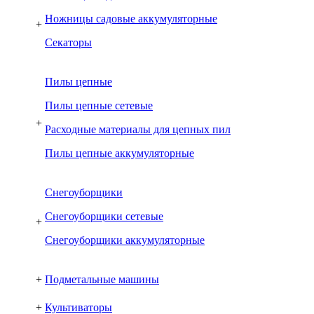
Ножницы садовые аккумуляторные
+
Секаторы
Пилы цепные
Пилы цепные сетевые
+
Расходные материалы для цепных пил
Пилы цепные аккумуляторные
Снегоуборщики
Снегоуборщики сетевые
+
Снегоуборщики аккумуляторные
+
Подметальные машины
+
Культиваторы