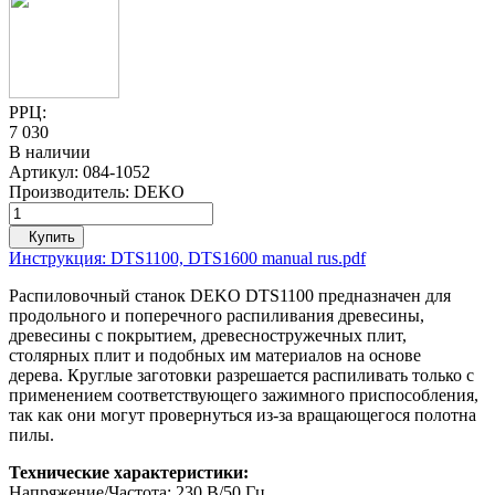
РРЦ:
7 030
В наличии
Артикул:
084-1052
Производитель:
DEKO
Купить
Инструкция: DTS1100, DTS1600 manual rus.pdf
Распиловочный станок DEKO DTS1100 предназначен для
продольного и поперечного распиливания древесины,
древесины с покрытием, древесностружечных плит,
столярных плит и подобных им материалов на основе
дерева. Круглые заготовки разрешается распиливать только с
применением соответствующего зажимного приспособления,
так как они могут провернуться из-за вращающегося полотна
пилы.
Технические характеристики:
Напряжение/Частота: 230 В/50 Гц