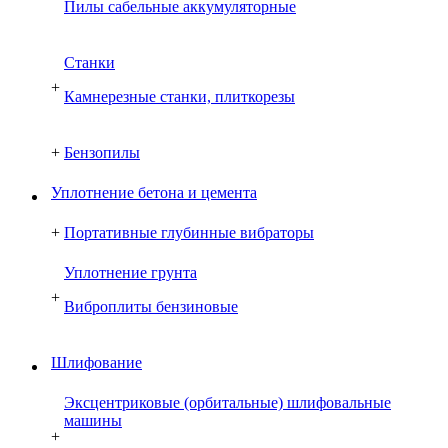
Пилы сабельные аккумуляторные
Cтанки
+
Камнерезные станки, плиткорезы
+
Бензопилы
Уплотнение бетона и цемента
+
Портативные глубинные вибраторы
Уплотнение грунта
+
Виброплиты бензиновые
Шлифование
Эксцентриковые (орбитальные) шлифовальные
машины
+