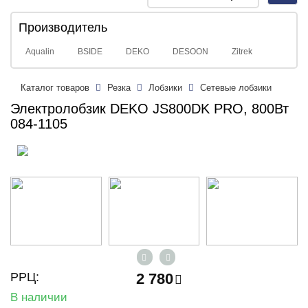
navig
Производитель
Aqualin
BSIDE
DEKO
DESOON
Zitrek
Каталог товаров
Резка
Лобзики
Сетевые лобзики
Электролобзик DEKO JS800DK PRO, 800Вт
084-1105
РРЦ:
2 780
В наличии