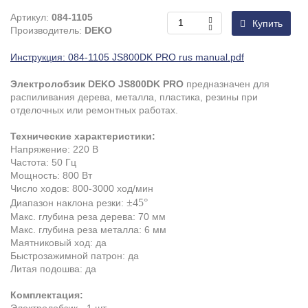
Артикул:
084-1105
Купить
Производитель:
DEKO
Инструкция: 084-1105 JS800DK PRO rus manual.pdf
Электролобзик DEKO JS800DK PRO
предназначен для
распиливания дерева, металла, пластика, резины при
отделочных или ремонтных работах.
Технические характеристики:
Напряжение: 220 В
Частота: 50 Гц
Мощность: 800 Вт
Число ходов: 800-3000 ход/мин
±45°
Диапазон наклона резки:
Макс. глубина реза дерева: 70 мм
Макс. глубина реза металла: 6 мм
Маятниковый ход: да
Быстрозажимной патрон: да
Литая подошва: да
Комплектация:
Электролобзик - 1 шт