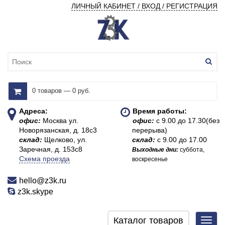
ЛИЧНЫЙ КАБИНЕТ / ВХОД / РЕГИСТРАЦИЯ
0 товаров — 0 руб.
Адреса:
Время работы:
офис:
Москва ул.
офис:
с 9.00 до 17.30(без
Новорязанская, д. 18с3
перерыва)
склад:
Щелково, ул.
склад:
с 9.00 до 17.00
Заречная, д. 153с8
Выходные дни:
суббота,
Схема проезда
воскресенье
hello@z3k.ru
z3k.skype
Каталог товаров
Toggl