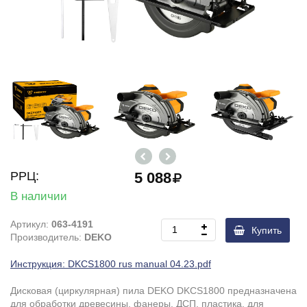
РРЦ:
5 088
В наличии
Артикул:
063-4191
Купить
Производитель:
DEKO
Инструкция: DKCS1800 rus manual 04.23.pdf
Дисковая (циркулярная) пила DEKO DKCS1800 предназначена
для обработки древесины, фанеры, ДСП, пластика, для