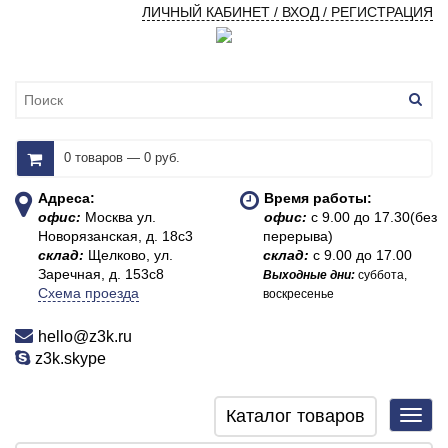
ЛИЧНЫЙ КАБИНЕТ / ВХОД / РЕГИСТРАЦИЯ
0 товаров — 0 руб.
Адреса:
Время работы:
офис:
Москва ул.
офис:
с 9.00 до 17.30(без
Новорязанская, д. 18с3
перерыва)
склад:
Щелково, ул.
склад:
с 9.00 до 17.00
Заречная, д. 153с8
Выходные дни:
суббота,
Схема проезда
воскресенье
hello@z3k.ru
z3k.skype
Каталог товаров
Toggl
navig