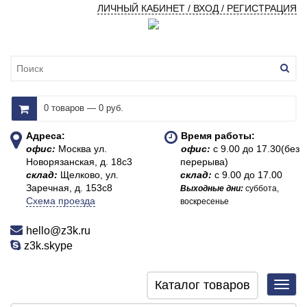
ЛИЧНЫЙ КАБИНЕТ / ВХОД / РЕГИСТРАЦИЯ
0 товаров — 0 руб.
Адреса:
Время работы:
офис:
Москва ул.
офис:
с 9.00 до 17.30(без
Новорязанская, д. 18с3
перерыва)
склад:
Щелково, ул.
склад:
с 9.00 до 17.00
Заречная, д. 153с8
Выходные дни:
суббота,
Схема проезда
воскресенье
hello@z3k.ru
z3k.skype
Каталог товаров
Toggl
navig