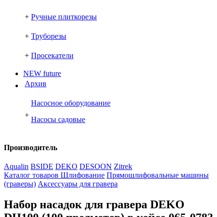
+
Ручные плиткорезы
+
Труборезы
+
Просекатели
NEW future
Архив
Насосное оборудование
+
Насосы садовые
Производитель
Aqualin
BSIDE
DEKO
DESOON
Zitrek
Каталог товаров
Шлифование
Прямошлифовальные машины
(граверы)
Аксессуары для гравера
Набор насадок для гравера DEKO