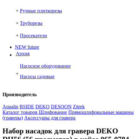
+
Ручные плиткорезы
+
Труборезы
+
Просекатели
NEW future
Архив
Насосное оборудование
+
Насосы садовые
Производитель
Aqualin
BSIDE
DEKO
DESOON
Zitrek
Каталог товаров
Шлифование
Прямошлифовальные машины
(граверы)
Аксессуары для гравера
Набор насадок для гравера DEKO