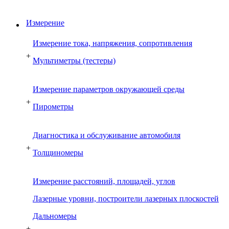
Измерение
Измерение тока, напряжения, сопротивления
+
Мультиметры (тестеры)
Измерение параметров окружающей среды
+
Пирометры
Диагностика и обслуживание автомобиля
+
Толщиномеры
Измерение расстояний, площадей, углов
Лазерные уровни, построители лазерных плоскостей
Дальномеры
+