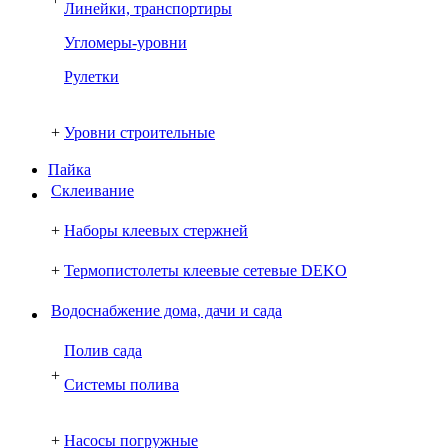
Линейки, транспортиры
Угломеры-уровни
Рулетки
+
Уровни строительные
Пайка
Склеивание
+
Наборы клеевых стержней
+
Термопистолеты клеевые сетевые DEKO
Водоснабжение дома, дачи и сада
Полив сада
+
Системы полива
+
Насосы погружные