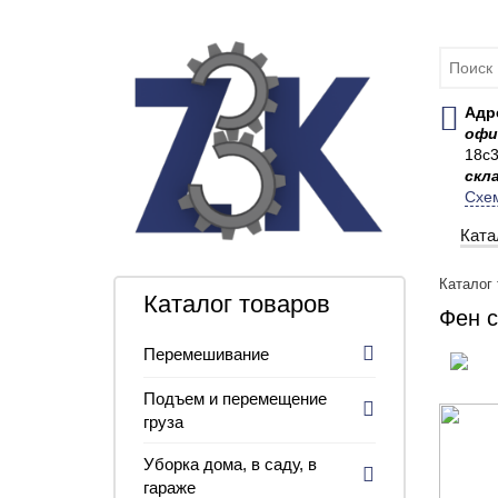
Адр
офи
18с
скл
Схе
Ката
Каталог
Каталог товаров
Фен 
Перемешивание
Подъем и перемещение
груза
Уборка дома, в саду, в
гараже