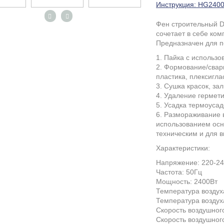
Инструкция: HG2400
Фен строительный 
сочетает в себе ком
Предназначен для п
1. Пайка с использ
2. Формование/сварк
пластика, плексигла
3. Сушка красок, за
4. Удаление гермети
5. Усадка термоуса
6. Размораживание в
использованием осн
техническим и для 
Характеристики:
Напряжение: 220-2
Частота: 50Гц
Мощность: 2400Вт
Температура воздух
Температура воздух
Скорость воздушного
Скорость воздушного