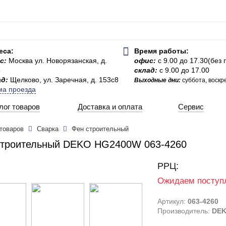
еса:
Время работы:
с:
Москва ул. Новорязанская, д.
офис:
с 9.00 до 17.30(без
3
склад:
с 9.00 до 17.00
ад:
Щелково, ул. Заречная, д. 153с8
Выходные дни:
суббота, воскр
ма проезда
лог товаров
Доставка и оплата
Сервис
 товаров
Сварка
Фен строительный
строительный DEKO HG2400W 063-4260
РРЦ:
Ожидаем поступ
Артикул:
063-4260
Производитель:
DE