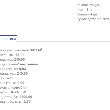
Комплектация:
Фен - 1 шт
Сопло - 4 шт
Руководство по эксп
теристики
рана-изготовитель
: КИТАЙ
сота, мм
: 85,00
ина, мм
: 240,00
п двигателя
: щеточный
 брутто, кг
: 0,93
рина, мм
: 240,00
рантия
: 1
 нетто, кг
: 0,66
аковка
: Коробка
дель
: HG2400W
щность, Вт
: 2400,00
ина кабеля, м
: 1,70