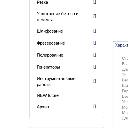
Резка
Уплотнение бетона и
цемента
Шлифование
Фрезерование
Харак
Полирование
Ст
Вы
Генераторы
Дл
Ти
Инструментальные
Вес
работы
Ши
Га
NEW future
Вес
Уп
Архив
Мо
Мо
Дл