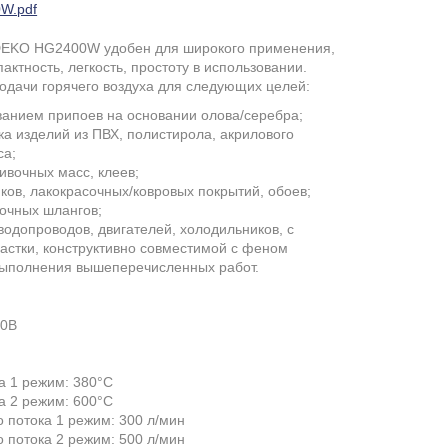
W.pdf
DEKO HG2400W удобен для широкого применения,
пактность, легкость, простоту в использовании.
одачи горячего воздуха для следующих целей:
ованием припоев на основании олова/серебра;
а изделий из ПВХ, полистирола, акрилового
са;
ливочных масс, клеев;
ков, лакокрасочных/ковровых покрытий, обоев;
дочных шлангов;
одопроводов, двигателей, холодильников, с
астки, конструктивно совместимой с феном
выполнения вышеперечисленных работ.
40В
а 1 режим: 380°С
а 2 режим: 600°С
 потока 1 режим: 300 л/мин
 потока 2 режим: 500 л/мин