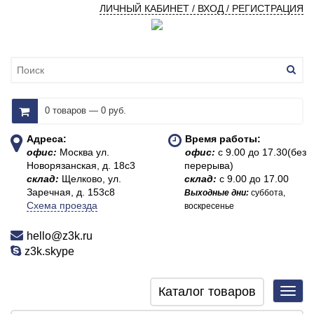
ЛИЧНЫЙ КАБИНЕТ / ВХОД / РЕГИСТРАЦИЯ
0 товаров — 0 руб.
Адреса:
Время работы:
офис:
Москва ул.
офис:
с 9.00 до 17.30(без
Новорязанская, д. 18с3
перерыва)
склад:
Щелково, ул.
склад:
с 9.00 до 17.00
Заречная, д. 153с8
Выходные дни:
суббота,
Схема проезда
воскресенье
hello@z3k.ru
z3k.skype
Каталог товаров
Toggl
navig