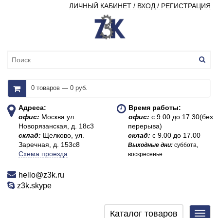
ЛИЧНЫЙ КАБИНЕТ / ВХОД / РЕГИСТРАЦИЯ
0 товаров — 0 руб.
Адреса:
Время работы:
офис:
Москва ул.
офис:
с 9.00 до 17.30(без
Новорязанская, д. 18с3
перерыва)
склад:
Щелково, ул.
склад:
с 9.00 до 17.00
Заречная, д. 153с8
Выходные дни:
суббота,
Схема проезда
воскресенье
hello@z3k.ru
z3k.skype
Каталог товаров
Toggl