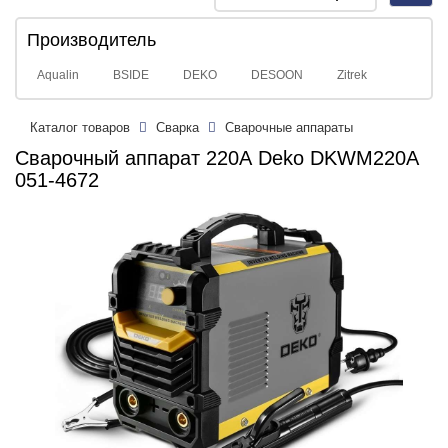
navig
Производитель
Aqualin
BSIDE
DEKO
DESOON
Zitrek
Каталог товаров
Сварка
Сварочные аппараты
Сварочный аппарат 220А Deko DKWM220A
051-4672