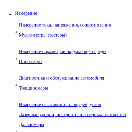
Измерение
Измерение тока, напряжения, сопротивления
+
Мультиметры (тестеры)
Измерение параметров окружающей среды
+
Пирометры
Диагностика и обслуживание автомобиля
+
Толщиномеры
Измерение расстояний, площадей, углов
Лазерные уровни, построители лазерных плоскостей
Дальномеры
+