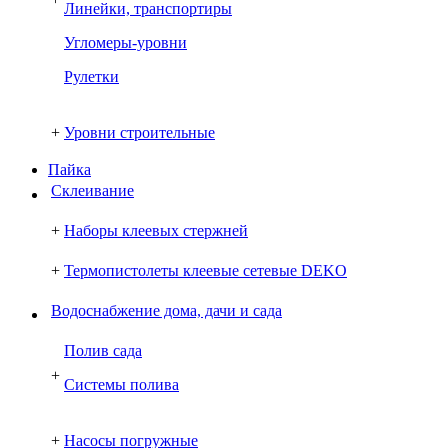
Линейки, транспортиры
Угломеры-уровни
Рулетки
+
Уровни строительные
Пайка
Склеивание
+
Наборы клеевых стержней
+
Термопистолеты клеевые сетевые DEKO
Водоснабжение дома, дачи и сада
Полив сада
+
Системы полива
+
Насосы погружные