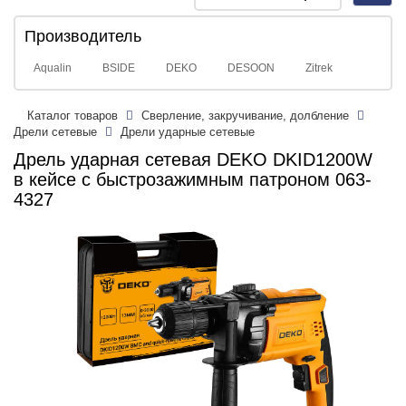
navig
Производитель
Aqualin
BSIDE
DEKO
DESOON
Zitrek
Каталог товаров
Сверление, закручивание, долбление
Дрели сетевые
Дрели ударные сетевые
Дрель ударная сетевая DEKO DKID1200W
в кейсе с быстрозажимным патроном 063-
4327