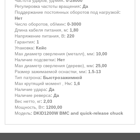
Частота ударов, уд/мин
: 0-28000
Регулировка частоты вращения
: Да
Поддержание постоянных оборотов под нагрузкой
:
Нет
Число оборотов, об/мин
: 0-3000
Длина кабеля питания, м
: 1,80
Напряжение питания, В
: 220
Гарантия
: 1
Упаковка
: Кейс
Max диаметр сверления (металл), мм
: 10,00
Наличие подсветки
: Нет
Max диаметр сверления (дерево), мм
: 25,00
Размер зажимаемой оснастки, мм
: 1.5-13
Тип патрона
: Быстрозажимной
Max крутящий момент , Нм
: 1,6
Наличие удара
: Да
Наличие реверса
: Да
Вес нетто, кг
: 2,03
Мощность, Вт
: 1200,00
Модель
: DKID1200W BMC and quick-release chuck