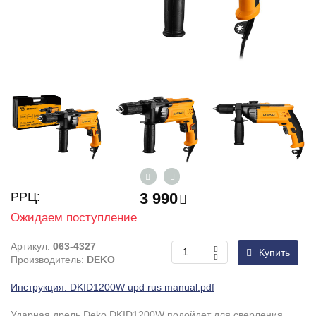
РРЦ:
3 990
Ожидаем поступление
Артикул:
063-4327
Купить
Производитель:
DEKO
Инструкция: DKID1200W upd rus manual.pdf
Ударная дрель Deko DKID1200W подойдет для сверления