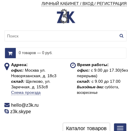
ЛИЧНЫЙ КАБИНЕТ / ВХОД / РЕГИСТРАЦИЯ
0 товаров — 0 руб.
Адреса:
Время работы:
офис:
Москва ул.
офис:
с 9.00 до 17.30(без
Новорязанская, д. 18с3
перерыва)
склад:
Щелково, ул.
склад:
с 9.00 до 17.00
Заречная, д. 153с8
Выходные дни:
суббота,
Схема проезда
воскресенье
hello@z3k.ru
z3k.skype
Каталог товаров
Toggl