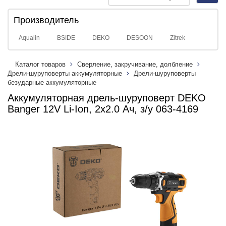
navig
Производитель
Aqualin
BSIDE
DEKO
DESOON
Zitrek
Каталог товаров
Сверление, закручивание, долбление
Дрели-шуруповерты аккумуляторные
Дрели-шуруповерты
безударные аккумуляторные
Аккумуляторная дрель-шуруповерт DEKO
Banger 12V Li-Ion, 2х2.0 Ач, з/у 063-4169