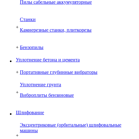
Пилы сабельные аккумуляторные
Cтанки
+
Камнерезные станки, плиткорезы
+
Бензопилы
Уплотнение бетона и цемента
+
Портативные глубинные вибраторы
Уплотнение грунта
+
Виброплиты бензиновые
Шлифование
Эксцентриковые (орбитальные) шлифовальные
машины
+