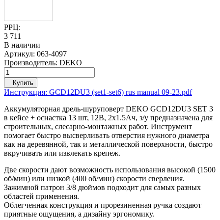
РРЦ:
3 711
В наличии
Артикул:
063-4097
Производитель:
DEKO
Купить
Инструкция: GCD12DU3 (set1-set6) rus manual 09-23.pdf
Аккумуляторная дрель-шуруповерт DEKO GCD12DU3 SET 3
в кейсе + оснастка 13 шт, 12В, 2х1.5Ач, з/у предназначена для
строительных, слесарно-монтажных работ. Инструмент
помогает быстро высверливать отверстия нужного диаметра
как на деревянной, так и металлической поверхности, быстро
вкручивать или извлекать крепеж.
Две скорости дают возможность использования высокой (1500
об/мин) или низкой (400 об/мин) скорости сверления.
Зажимной патрон 3/8 дюймов подходит для самых разных
областей применения.
Облегченная конструкция и прорезиненная ручка создают
приятные ощущения, а дизайну эргономику.