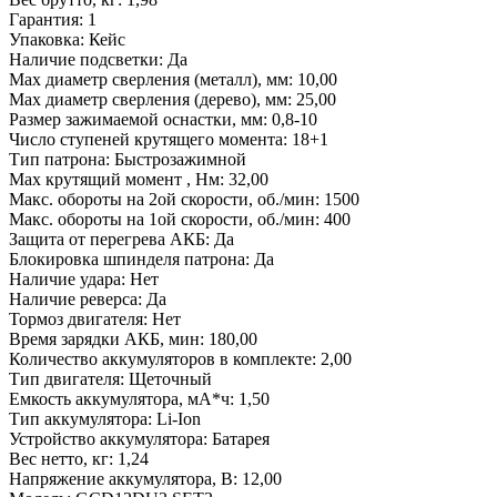
Гарантия
: 1
Упаковка
: Кейс
Наличие подсветки
: Да
Max диаметр сверления (металл), мм
: 10,00
Max диаметр сверления (дерево), мм
: 25,00
Размер зажимаемой оснастки, мм
: 0,8-10
Число ступеней крутящего момента
: 18+1
Тип патрона
: Быстрозажимной
Max крутящий момент , Нм
: 32,00
Макс. обороты на 2ой скорости, об./мин
: 1500
Макс. обороты на 1ой скорости, об./мин
: 400
Защита от перегрева АКБ
: Да
Блокировка шпинделя патрона
: Да
Наличие удара
: Нет
Наличие реверса
: Да
Тормоз двигателя
: Нет
Время зарядки АКБ, мин
: 180,00
Количество аккумуляторов в комплекте
: 2,00
Тип двигателя
: Щеточный
Емкость аккумулятора, мА*ч
: 1,50
Тип аккумулятора
: Li-Ion
Устройство аккумулятора
: Батарея
Вес нетто, кг
: 1,24
Напряжение аккумулятора, В
: 12,00