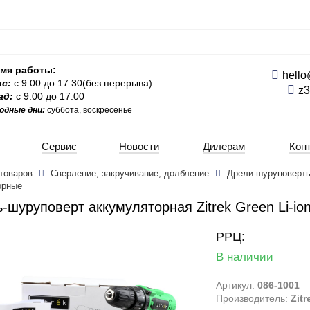
мя работы:
hello
ис:
с 9.00 до 17.30(без перерыва)
z3
ад:
с 9.00 до 17.00
одные дни:
суббота, воскресенье
Сервис
Новости
Дилерам
Кон
 товаров
Сверление, закручивание, долбление
Дрели-шуруповерт
орные
-шуруповерт аккумуляторная Zitrek Green Li-ion
РРЦ:
В наличии
Артикул:
086-1001
Производитель:
Zitr