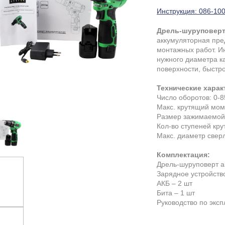
Инструкция: 086-100
Дрель-шуруповерт 
аккумуляторная пре
монтажных работ. И
нужного диаметра ка
поверхности, быстро
Технические харак
Число оборотов: 0-
Макс. крутящий мом
Размер зажимаемой 
Кол-во ступеней кр
Макс. диаметр свер
Комплектация:
Дрель-шуруповерт а
Зарядное устройство
АКБ – 2 шт
Бита – 1 шт
Руководство по эксп