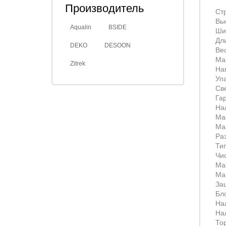
Производитель
Ст
Вы
Aqualin
BSIDE
Ши
Дл
DEKO
DESOON
Вес
Ma
Zitrek
На
Уп
Св
Га
На
Ma
Ma
Ра
Ти
Чи
Ma
Мак
За
Бл
На
На
То