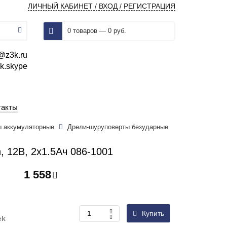
ЛИЧНЫЙ КАБИНЕТ / ВХОД / РЕГИСТРАЦИЯ
0 товаров — 0 руб.
@z3k.ru
k.skype
такты
ы аккумуляторные
Дрели-шуруповерты безударные
, 12В, 2x1.5Ач 086-1001
1 558
Купить
ek