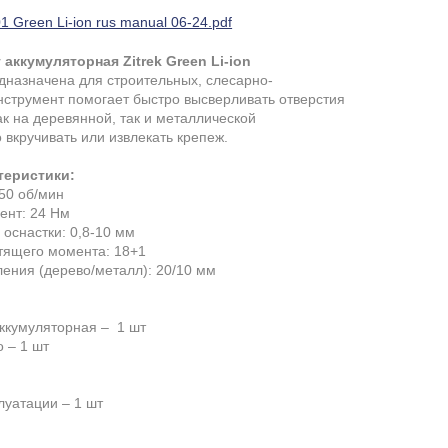
1 Green Li-ion rus manual 06-24.pdf
аккумуляторная Zitrek Green Li-ion
дназначена для строительных, слесарно-
нструмент помогает быстро высверливать отверстия
к на деревянной, так и металлической
 вкручивать или извлекать крепеж.
теристики:
850 об/мин
ент: 24 Нм
оснастки: 0,8-10 мм
утящего момента: 18+1
ления (дерево/металл): 20/10 мм
ккумуляторная – 1 шт
 – 1 шт
луатации – 1 шт