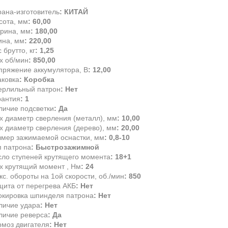
рана-изготовитель
: КИТАЙ
сота, мм
: 60,00
рина, мм
: 180,00
ина, мм
: 220,00
 брутто, кг
: 1,25
x об/мин
: 850,00
пряжение аккумулятора, В
: 12,00
аковка
: Коробка
ерлильный патрон
: Нет
рантия
: 1
личие подсветки
: Да
x диаметр сверления (металл), мм
: 10,00
x диаметр сверления (дерево), мм
: 20,00
змер зажимаемой оснастки, мм
: 0,8-10
п патрона
: Быстрозажимной
сло ступеней крутящего момента
: 18+1
x крутящий момент , Нм
: 24
с. обороты на 1ой скорости, об./мин
: 850
щита от перегрева АКБ
: Нет
окировка шпинделя патрона
: Нет
личие удара
: Нет
личие реверса
: Да
рмоз двигателя
: Нет