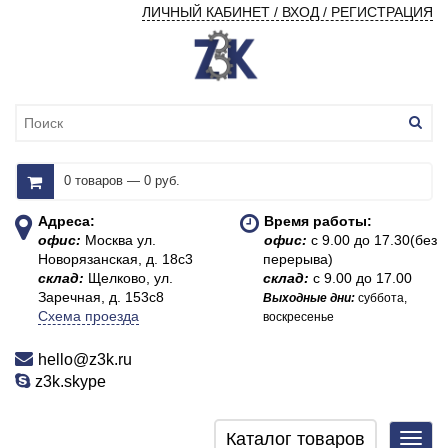
ЛИЧНЫЙ КАБИНЕТ / ВХОД / РЕГИСТРАЦИЯ
0 товаров — 0 руб.
Адреса:
Время работы:
офис:
Москва ул.
офис:
с 9.00 до 17.30(без
Новорязанская, д. 18с3
перерыва)
склад:
Щелково, ул.
склад:
с 9.00 до 17.00
Заречная, д. 153с8
Выходные дни:
суббота,
Схема проезда
воскресенье
hello@z3k.ru
z3k.skype
Каталог товаров
Toggl