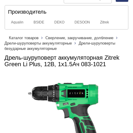
navig
Производитель
Aqualin
BSIDE
DEKO
DESOON
Zitrek
Каталог товаров
Сверление, закручивание, долбление
Дрели-шуруповерты аккумуляторные
Дрели-шуруповерты
безударные аккумуляторные
Дрель-шуруповерт аккумуляторная Zitrek
Green Li Plus, 12В, 1x1.5Ач 083-1021