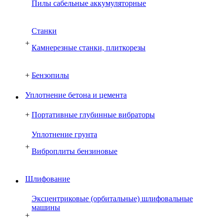
Пилы сабельные аккумуляторные
Cтанки
+
Камнерезные станки, плиткорезы
+
Бензопилы
Уплотнение бетона и цемента
+
Портативные глубинные вибраторы
Уплотнение грунта
+
Виброплиты бензиновые
Шлифование
Эксцентриковые (орбитальные) шлифовальные
машины
+