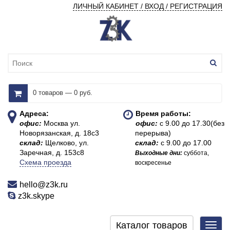
ЛИЧНЫЙ КАБИНЕТ / ВХОД / РЕГИСТРАЦИЯ
0 товаров — 0 руб.
Адреса:
Время работы:
офис:
Москва ул.
офис:
с 9.00 до 17.30(без
Новорязанская, д. 18с3
перерыва)
склад:
Щелково, ул.
склад:
с 9.00 до 17.00
Заречная, д. 153с8
Выходные дни:
суббота,
Схема проезда
воскресенье
hello@z3k.ru
z3k.skype
Каталог товаров
Toggl