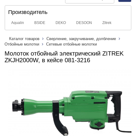
navig
Производитель
Aqualin
BSIDE
DEKO
DESOON
Zitrek
Каталог товаров
Сверление, закручивание, долбление
Отбойные молотки
Сетевые отбойные молотки
Молоток отбойный электрический ZITREK
ZKJH2000W, в кейсе 081-3216