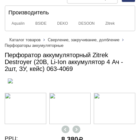
navig
Производитель
Aqualin
BSIDE
DEKO
DESOON
Zitrek
Каталог товаров
Сверление, закручивание, долбление
Перфораторы аккумуляторные
Перфоратор аккумуляторный Zitrek
Destroyer (20В, Li-Ion аккумулятор 4 Ач -
2шт, ЗУ, кейс) 063-4069
РРЦ:
8 380