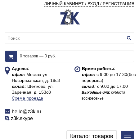
ЛИЧНЫЙ КАБИНЕТ / ВХОД / РЕГИСТРАЦИЯ
0 товаров — 0 руб.
Адреса:
Время работы:
офис:
Москва ул.
офис:
с 9.00 до 17.30(без
Новорязанская, д. 18с3
перерыва)
склад:
Щелково, ул.
склад:
с 9.00 до 17.00
Заречная, д. 153с8
Выходные дни:
суббота,
Схема проезда
воскресенье
hello@z3k.ru
z3k.skype
Каталог товаров
Toggl