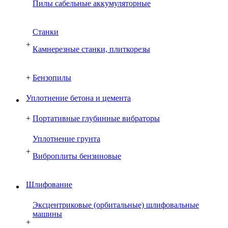
Пилы сабельные аккумуляторные
Cтанки
+
Камнерезные станки, плиткорезы
+
Бензопилы
Уплотнение бетона и цемента
+
Портативные глубинные вибраторы
Уплотнение грунта
+
Виброплиты бензиновые
Шлифование
Эксцентриковые (орбитальные) шлифовальные
машины
+